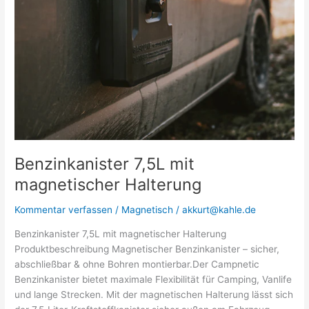
Benzinkanister 7,5L mit
magnetischer Halterung
Kommentar verfassen
/
Magnetisch
/
akkurt@kahle.de
Benzinkanister 7,5L mit magnetischer Halterung
Produktbeschreibung Magnetischer Benzinkanister – sicher,
abschließbar & ohne Bohren montierbar.Der Campnetic
Benzinkanister bietet maximale Flexibilität für Camping, Vanlife
und lange Strecken. Mit der magnetischen Halterung lässt sich