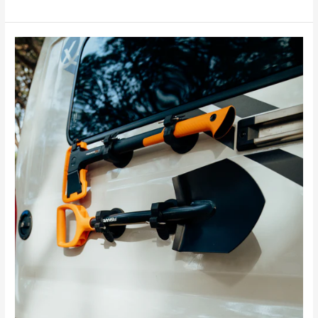
Fiskars
Spaten
inkl.
magnetischen
Halterungen
von
Campnetic