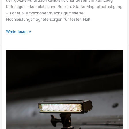
der 7,5‑Liter‑Kraftstoffkanister sicher außen am Fahrzeug
befestigen – komplett ohne Bohren. Starke Magnetbefestigung
– sicher & lackschonendSechs gummierte
Hochleistungsmagnete sorgen für festen Halt
Weiterlesen »
Magnetische
Zusatzscheinwerfer
2er
Set