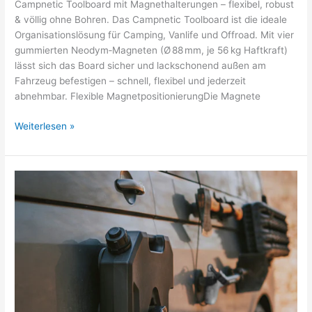
Campnetic Toolboard mit Magnethalterungen – flexibel, robust
& völlig ohne Bohren. Das Campnetic Toolboard ist die ideale
Organisationslösung für Camping, Vanlife und Offroad. Mit vier
gummierten Neodym‑Magneten (Ø 88 mm, je 56 kg Haftkraft)
lässt sich das Board sicher und lackschonend außen am
Fahrzeug befestigen – schnell, flexibel und jederzeit
abnehmbar. Flexible MagnetpositionierungDie Magnete
Weiterlesen »
Benzinkanister
7,5L
mit
magnetischer
Halterung