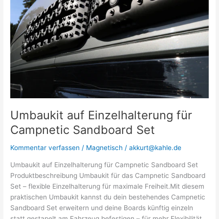
Umbaukit auf Einzelhalterung für
Campnetic Sandboard Set
Kommentar verfassen
/
Magnetisch
/
akkurt@kahle.de
Umbaukit auf Einzelhalterung für Campnetic Sandboard Set
Produktbeschreibung Umbaukit für das Campnetic Sandboard
Set – flexible Einzelhalterung für maximale Freiheit.Mit diesem
praktischen Umbaukit kannst du dein bestehendes Campnetic
Sandboard Set erweitern und deine Boards künftig einzeln
statt gestapelt am Fahrzeug befestigen – für mehr Flexibilität