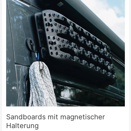
magnetischer
Halterung
Sandboards mit magnetischer
Halterung