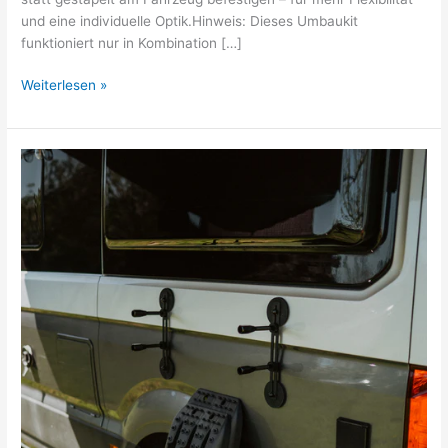
und eine individuelle Optik.Hinweis: Dieses Umbaukit
funktioniert nur in Kombination […]
Weiterlesen »
Magnetische
Sandboard
Halterung
–
Universal