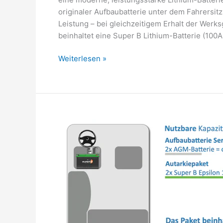
originaler Aufbaubatterie unter dem Fahrersit
Leistung – bei gleichzeitigem Erhalt der Wer
beinhaltet eine Super B Lithium-Batterie (100
Weiterlesen »
Autarkiepaket
VW
T6.1
California
Coast/Ocean