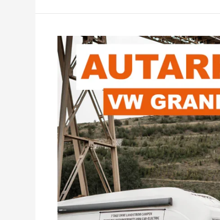
Div.
Autarkiepakete
VW
Grand
California