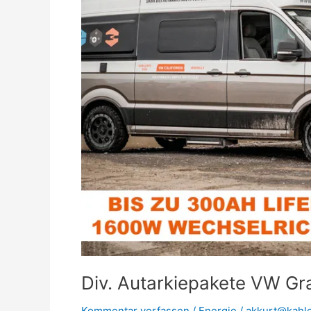
Div. Autarkiepakete VW Gra
Kommentar verfassen
/
Energie
/
akkurt@kahl